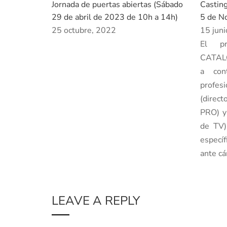
Jornada de puertas abiertas (Sábado
Casting
29 de abril de 2023 de 10h a 14h)
5 de N
25 octubre, 2022
15 juni
El p
CATAL
a con
profe
(direc
PRO) y 
de TV)
específ
ante c
LEAVE A REPLY