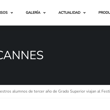
RSOS
GALERÍA
ACTUALIDAD
PROD
 CANNES
estros alumnos de tercer año de Grado Superior viajan al Fest