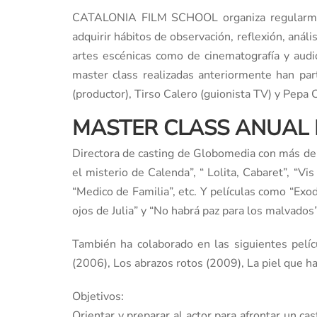
CATALONIA FILM SCHOOL organiza regularmente 
adquirir hábitos de observación, reflexión, análi
artes escénicas como de cinematografía y audio
master class realizadas anteriormente han par
(productor), Tirso Calero (guionista TV) y Pepa C
MASTER CLASS ANUAL 
Directora de casting de Globomedia con más de 1
el misterio de Calenda”, “ Lolita, Cabaret”, “Vis
“Medico de Familia”, etc. Y películas como “Exo
ojos de Julia” y “No habrá paz para los malvados”
También ha colaborado en las siguientes pelíc
(2006), Los abrazos rotos (2009), La piel que 
Objetivos:
Orientar y preparar al actor para afrontar un c