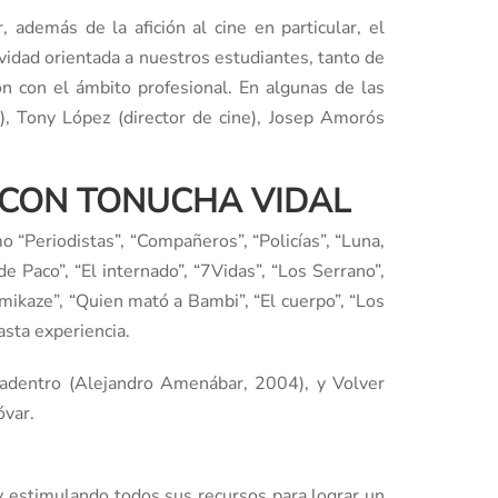
demás de la afición al cine en particular, el
tividad orientada a nuestros estudiantes, tanto de
ón con el ámbito profesional. En algunas de las
), Tony López (director de cine), Josep Amorós
 CON TONUCHA VIDAL
 “Periodistas”, “Compañeros”, “Policías”, “Luna,
de Paco”, “El internado”, “7Vidas”, “Los Serrano”,
mikaze”, “Quien mató a Bambi”, “El cuerpo”, “Los
asta experiencia.
r adentro (Alejandro Amenábar, 2004), y Volver
óvar.
 y estimulando todos sus recursos para lograr un