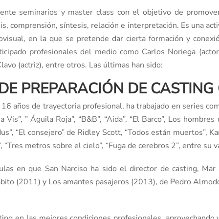
seminarios y master class con el objetivo de promover, a
sis, comprensión, síntesis, relación e interpretación. Es una ac
visual, en la que se pretende dar cierta formación y conexi
ticipado profesionales del medio como Carlos Noriega (actor
lavo (actriz), entre otros. Las últimas han sido:
DE PREPARACIÓN DE CASTING
6 años de trayectoria profesional, ha trabajado en series como
 a Vis”, ” Águila Roja”, “B&B”, “Aida”, “El Barco”, Los hombres 
dus”, “El consejero” de Ridley Scott, “Todos están muertos”, Ka
, “Tres metros sobre el cielo”, “Fuga de cerebros 2”, entre su v
ulas en que San Narciso ha sido el director de casting, Ma
habito (2011) y Los amantes pasajeros (2013), de Pedro Almod
asting en las mejores condiciones profesionales, aprovechando