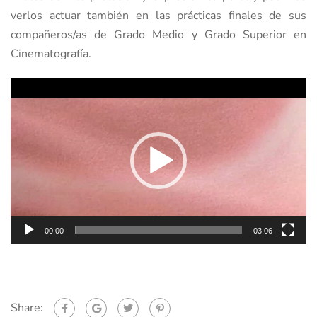
verlos actuar también en las prácticas finales de sus
compañeros/as de Grado Medio y Grado Superior en
Cinematografía.
Reproductor
de
vídeo
00:00
03:06
Share: