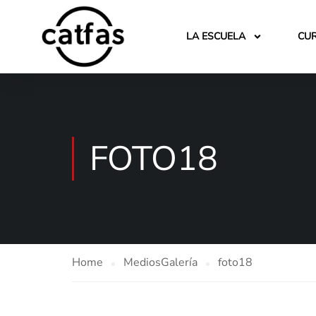
LA ESCUELA
CU
FOTO18
Home
Medios
Galería
foto18